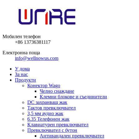
Мобилен телефон
+86 13736381117
Електронна поща
info@wellnowus.com
У дома
За нас
Продукти
Конектор Wago
Челно снаждане
Клемни блокове и съединители
DC захранващ жак
Тактов превключвател
3,5 мм аудио жак
6.35 Телефонен жак
Клавиатурен превключвател
Превключвател с бутон
Антивандален превключвател