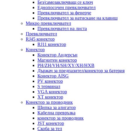
Без/самозаключващ се ключ
Еднопосочен превключвател
Превключвател за фенерче
Превключвател за натискане на клавиш
Микро превключвател
Превключвател на листа
Превключвател
RJ45 конектор
RJ11 конектор
Конектор
Конектор Андерсън
Магнитен конектор
PH/ZH/VH/SH/XY/XH/HXB
Държач за предпазител/конектор за батерия
Конектор AISG
PV конектор
S терминал
VGA конектор
XT конектор
Конектор за проводник
Щипка за алигатор
Кабелна превръзка
конектор за проводник
JST конектор
Скоба за тел