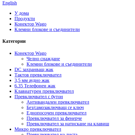
English
У дома
Продукти
Конектор Wago
Клемни блокове и съединители
Категории
Конектор Wago
Челно снаждане
Клемни блокове и съединители
DC захранващ жак
Тактов превключвател
3,5 мм аудио жак
6.35 Телефонен жак
Клавиатурен превключвател
Превключвател с бутон
Антивандален превключвател
Без/самозаключващ се ключ
Еднопосочен превключвател
Превключвател за фенерче
Превключвател за натискане на клавиш
Микро превключвател
Превключвател на листа