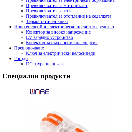
Превключвател за електрическа бормашина
Превключвател за мотоциклет
Превключвател за кола
Превключвател за отопление на седалката
Термостатичен ключ
Ново енергийно електрическо превозно средство
Конектор за високо напрежение
EV зарядно устройство
Конектор за съхранение на енергия
Превключване
Ключ за електрически велосипеди
Гнездо
DC захранващ жак
Специални продукти