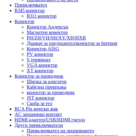
Превключвател
RJ45 конектор
RJ11 конектор
Конектор
Конектор Андерсън
Магнитен конектор
PH/ZH/VH/SH/XY/XH/HXB
Държач за предпазител/конектор за батерия
Конектор AISG
PV конектор
S терминал
VGA конектор
XT конектор
Конектор за проводник
Щипка за алигатор
Кабелна превръзка
конектор за проводник
JST конектор
Скоба за тел
RCA Pin женски жак
AC захранващ контакт
HDMI адаптер/USB/HDMI гнездо
Други превключватели
Превключвател на захранването