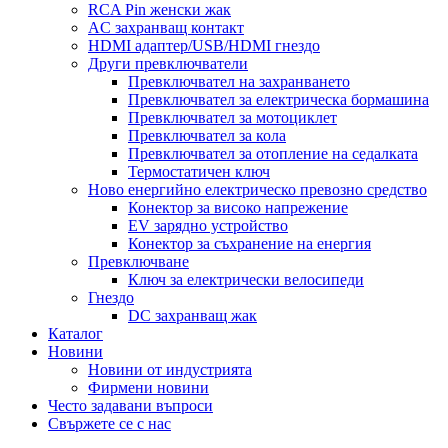
RCA Pin женски жак
AC захранващ контакт
HDMI адаптер/USB/HDMI гнездо
Други превключватели
Превключвател на захранването
Превключвател за електрическа бормашина
Превключвател за мотоциклет
Превключвател за кола
Превключвател за отопление на седалката
Термостатичен ключ
Ново енергийно електрическо превозно средство
Конектор за високо напрежение
EV зарядно устройство
Конектор за съхранение на енергия
Превключване
Ключ за електрически велосипеди
Гнездо
DC захранващ жак
Каталог
Новини
Новини от индустрията
Фирмени новини
Често задавани въпроси
Свържете се с нас